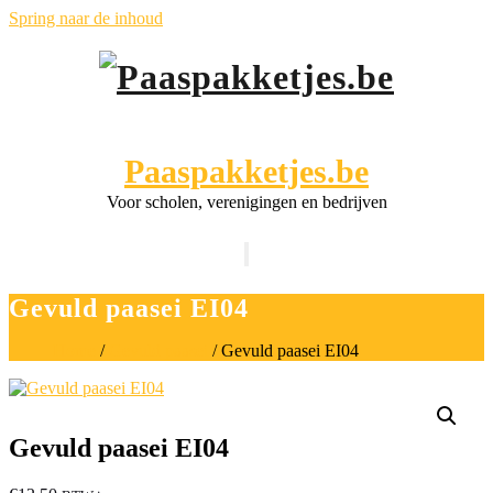
Spring naar de inhoud
Paaspakketjes.be
Voor scholen, verenigingen en bedrijven
Navigatie
aan-/uitzetten
Gevuld paasei EI04
Home
/
Gevuld paasei
/ Gevuld paasei EI04
Gevuld paasei EI04