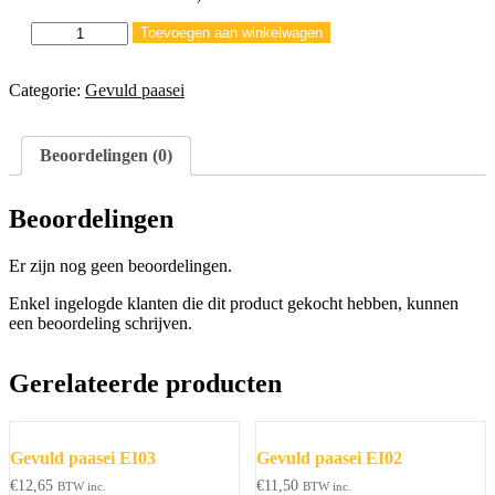
Gevuld
Toevoegen aan winkelwagen
paasei
EI04
Categorie:
aantal
Gevuld paasei
Beoordelingen (0)
Beoordelingen
Er zijn nog geen beoordelingen.
Enkel ingelogde klanten die dit product gekocht hebben, kunnen
een beoordeling schrijven.
Gerelateerde producten
Gevuld paasei EI03
Gevuld paasei EI02
€
12,65
€
11,50
BTW inc.
BTW inc.