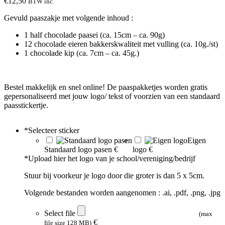
€
12,50
BTW inc.
Gevuld paaszakje met volgende inhoud :
1 half chocolade paasei (ca. 15cm – ca. 90g)
12 chocolade eieren bakkerskwaliteit met vulling (ca. 10g./st)
1 chocolade kip (ca. 7cm – ca. 45g.)
Bestel makkelijk en snel online! De paaspakketjes worden gratis
gepersonaliseerd met jouw logo/ tekst of voorzien van een standaard
paasstickertje.
*
Selecteer sticker
Eigen
Standaard logo pasen
€
logo
€
*
Upload hier het logo van je school/vereniging/bedrijf
Stuur bij voorkeur je logo door die groter is dan 5 x 5cm.
Volgende bestanden worden aangenomen : .ai, .pdf, .png, .jpg
Select file
(max
€
file size 128 MB)